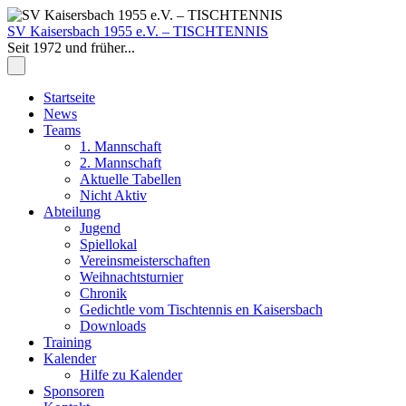
Zum
Inhalt
SV Kaisersbach 1955 e.V. – TISCHTENNIS
springen
Seit 1972 und früher...
Zum
Startseite
Inhalt
News
springen
Teams
1. Mannschaft
2. Mannschaft
Aktuelle Tabellen
Nicht Aktiv
Abteilung
Jugend
Spiellokal
Vereinsmeisterschaften
Weihnachtsturnier
Chronik
Gedichtle vom Tischtennis en Kaisersbach
Downloads
Training
Kalender
Hilfe zu Kalender
Sponsoren