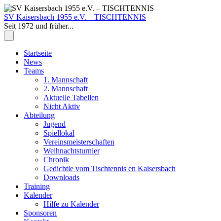
Zum
Inhalt
SV Kaisersbach 1955 e.V. – TISCHTENNIS
springen
Seit 1972 und früher...
Zum
Startseite
Inhalt
News
springen
Teams
1. Mannschaft
2. Mannschaft
Aktuelle Tabellen
Nicht Aktiv
Abteilung
Jugend
Spiellokal
Vereinsmeisterschaften
Weihnachtsturnier
Chronik
Gedichtle vom Tischtennis en Kaisersbach
Downloads
Training
Kalender
Hilfe zu Kalender
Sponsoren