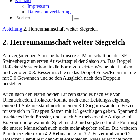
Kontakt
Impressum
Datenschutzerklärung
Suchen
Suchen
nach:
Start
Abteilung
2. Herrenmannschaft weiter Siegreich
2. Herrenmannschaft weiter Siegreich
Am vergangenen Samstag trat unsere 2. Mannschaft bei der SF
Steinenberg zum ersten Auswärtsspiel der Saison an. Das Doppel
Hofacker/Pressler konnte die Form von letzter Woche nicht halten
und verloren 0:3. Besser machte es das Doppel Fetzer/Rebmann die
mit 3:0 Gewannen und so den Ausgleich nach den Doppeln
herstellten.
Auch nach den ersten beiden Einzeln stand es nach wie vor
Unentschieden, Hofacker konnte nach einer Leistungssteigerung
einen 0:1 Satzrückstand noch in einen 3:1 Sieg umwandeln. Fetzer
musste sich in Knappen Sätzen mit 1:3 geschlagen geben. Spannend
machte es Dorle Pressler, doch auch Sie meisterte die Aufgabe mit
Bravour und gewann ihr Spiel mit 3:2 und sorgte so für die Führung
die unsere Mannschaft auch nicht mehr abgeben sollte. Die weiteren
Punkte erzielten zum 4:2 Rebmann, zum 5:2 Fetzer und zum 6:2
Hofacker. Damit war das Spiel entschieden, Pressler erhöhte noch