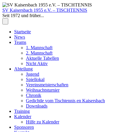
Zum
Inhalt
SV Kaisersbach 1955 e.V. – TISCHTENNIS
springen
Seit 1972 und früher...
Zum
Startseite
Inhalt
News
springen
Teams
1. Mannschaft
2. Mannschaft
Aktuelle Tabellen
Nicht Aktiv
Abteilung
Jugend
Spiellokal
Vereinsmeisterschaften
Weihnachtsturnier
Chronik
Gedichtle vom Tischtennis en Kaisersbach
Downloads
Training
Kalender
Hilfe zu Kalender
Sponsoren