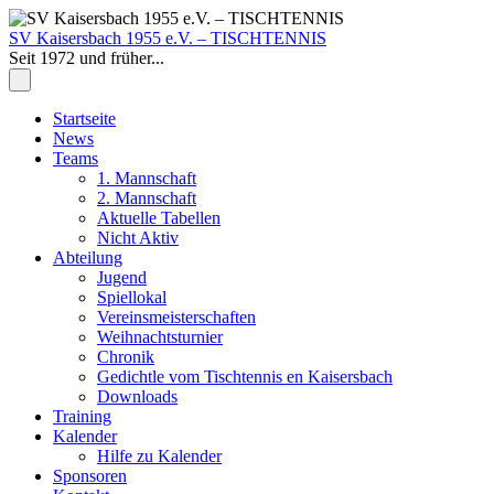
Zum
Inhalt
SV Kaisersbach 1955 e.V. – TISCHTENNIS
springen
Seit 1972 und früher...
Zum
Startseite
Inhalt
News
springen
Teams
1. Mannschaft
2. Mannschaft
Aktuelle Tabellen
Nicht Aktiv
Abteilung
Jugend
Spiellokal
Vereinsmeisterschaften
Weihnachtsturnier
Chronik
Gedichtle vom Tischtennis en Kaisersbach
Downloads
Training
Kalender
Hilfe zu Kalender
Sponsoren