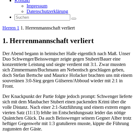
Kontakt
Impressum
Datenschutzerklärung
Suchen
Suchen
nach:
Start
Herren 1
1. Herrenmannschaft verliert
1. Herrenmannschaft verliert
Der Abend begann in heimischer Halle eigentlich nach Maß. Unser
Duo
Schwenger/Beisswenger zeigte gegen Stubert/Bauer eine
konzentrierte Leistung und siegte verdient mit 3:1. Zwar mussten
sich Zimmermann/Buchmann am Nebentisch geschlagen geben,
doch Stefan Bertsche und Maurice Hofacker brachten uns mit einem
souveränen 3:0-Sieg gegen Gülseren/Abboud wieder mit 2:1 in
Front.
Der Knackpunkt der Partie folgte jedoch prompt: Schwenger lieferte
sich mit dem Maubacher Stubert einen packenden Krimi über die
volle Distanz. Nach einer 2:1-Satzführung und einem extrem engen
vierten Satz (11:13) fehlte im Entscheidungssatz leider das nötige
Quäntchen Glück. Da auch Beisswenger seinem Gegner Alber trotz
heftiger Gegenwehr mit 1:3 gratulieren musste, kippte die Führung
zugunsten der Gäste.