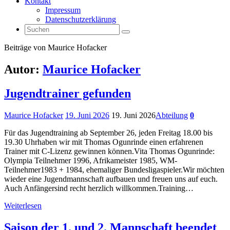
Kontakt
Impressum
Datenschutzerklärung
Suchen
Suchen
nach:
Start
Beiträge von Maurice Hofacker
Autor:
Maurice Hofacker
Jugendtrainer gefunden
Maurice Hofacker
19. Juni 2026
19. Juni 2026
Abteilung
0
Für das Jugendtraining ab September 26, jeden Freitag 18.00 bis
19.30 Uhrhaben wir mit Thomas Ogunrinde einen erfahrenen
Trainer mit C-Lizenz gewinnen können.Vita Thomas Ogunrinde:
Olympia Teilnehmer 1996, Afrikameister 1985, WM-
Teilnehmer1983 + 1984, ehemaliger Bundesligaspieler.Wir möchten
wieder eine Jugendmannschaft aufbauen und freuen uns auf euch.
Auch Anfängersind recht herzlich willkommen.Training…
Weiterlesen
Saison der 1. und 2. Mannschaft beendet