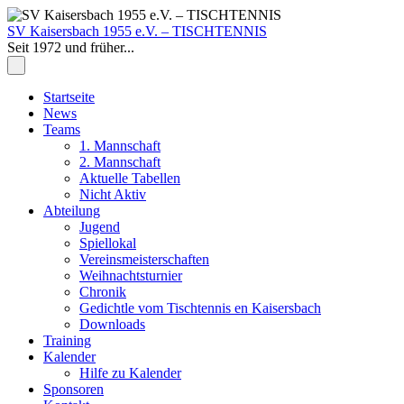
Zum
Inhalt
SV Kaisersbach 1955 e.V. – TISCHTENNIS
springen
Seit 1972 und früher...
Zum
Startseite
Inhalt
News
springen
Teams
1. Mannschaft
2. Mannschaft
Aktuelle Tabellen
Nicht Aktiv
Abteilung
Jugend
Spiellokal
Vereinsmeisterschaften
Weihnachtsturnier
Chronik
Gedichtle vom Tischtennis en Kaisersbach
Downloads
Training
Kalender
Hilfe zu Kalender
Sponsoren