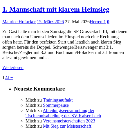
1. Mannschaft mit klarem Heimsieg
Maurice Hofacker
15. März 2026
27. Mai 2026
Herren 1
0
Zu Gast hatte man letzten Samstag die SF Grosserlach III, mit denen
man nach dem Unentschieden im Hinspiel noch eine Rechnung
offen hatte. Für den perfekten Start und letztlich auch klaren Sieg
sorgten bereits die Doppel. Schwenger/Beisswenger mit 3:1,
Bertsche/Ziegler mit 3:2 und Buchmann/Hofacker mit 3:1 konnten
allesamt gewinnen und…
Weiterlesen
1
2
3
›
»
Neueste Kommentare
Mitch
zu
Trainingsauftakt
Mitch
zu
Sommerpause
Mitch
zu
Abteilungsversammlung der
Tischtennisabteilung des SV Kaisersbach
Mitch
zu
Vereinsmeisterschaften 2023
Mitch
zu
Mit Sieg zur Meisterschaft!